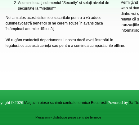
Permițând 
Acum selectați submeniul "Security" și setați nivelul de
web al du
securitate la "Medium"
dintre voi ș
Noi am ales acest sistem de securitate pentru a vă aduce
relația că 
dumneavoastră beneficii si ne cerem scuze în avans daca
tranzacțiil
întâmpinați anumite dificultăți.
informațiilo
Vă rugăm contactați departamentul nostru dacă aveți întrebări în
legătură cu această cerință sau pentru a continua cumpărăturile offline.
yright © 2026
Magazin piese schimb centrale termice Bucuresti
Powered by
SafDe
Piesarom - distributie piese centrale termice