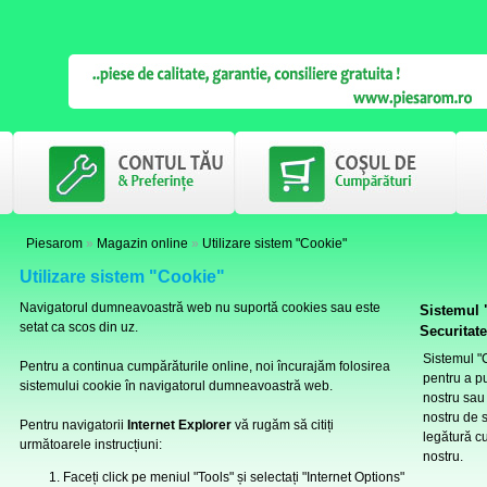
Piesarom
»
Magazin online
»
Utilizare sistem "Cookie"
Utilizare sistem "Cookie"
Navigatorul dumneavoastră web nu suportă cookies sau este
Sistemul "
setat ca scos din uz.
Securitate
Sistemul "C
Pentru a continua cumpărăturile online, noi încurajăm folosirea
pentru a p
sistemului cookie în navigatorul dumneavoastră web.
nostru sau
nostru de s
Pentru navigatorii
Internet Explorer
vă rugăm să citiți
legătură c
următoarele instrucțiuni:
nostru.
Faceți click pe meniul "Tools" și selectați "Internet Options"