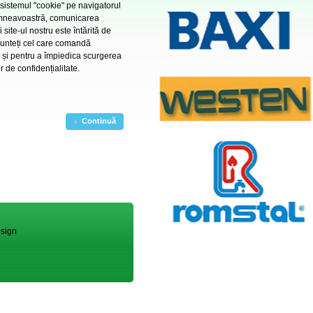
sistemul "cookie" pe navigatorul
mneavoastră, comunicarea
i site-ul nostru este întărită de
sunteți cel care comandă
e și pentru a împiedica scurgerea
r de confidențialitate.
Continuă
sign