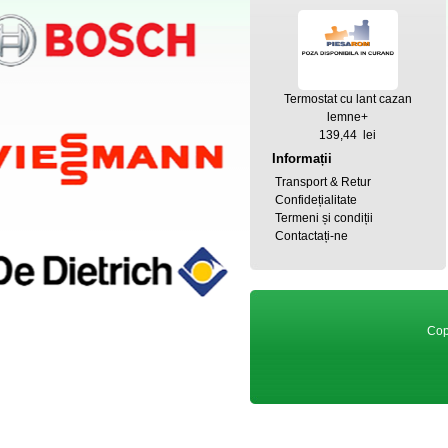
Termostat cu lant cazan
lemne+
139,44 lei
Informații
Transport & Retur
Confidețialitate
Termeni și condiții
Contactați-ne
Cop