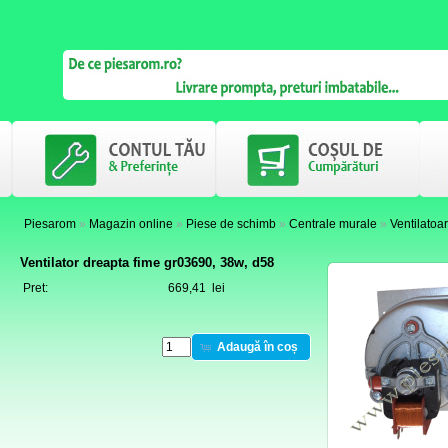
Piesarom
»
Magazin online
»
Piese de schimb
»
Centrale murale
»
Ventilatoa
Ventilator dreapta fime gr03690, 38w, d58
Pret:
669,41 lei
Adaugă în coș