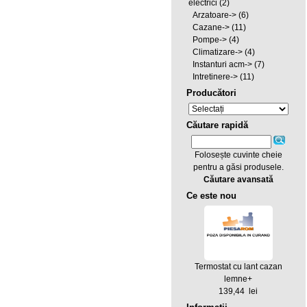
electrici
(2)
Arzatoare->
(6)
Cazane->
(11)
Pompe->
(4)
Climatizare->
(4)
Instanturi acm->
(7)
Intretinere->
(11)
Producători
Căutare rapidă
Folosește cuvinte cheie
pentru a găsi produsele.
Căutare avansată
Ce este nou
Termostat cu lant cazan
lemne+
139,44 lei