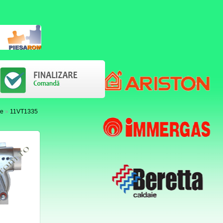
re
»
11VT1335