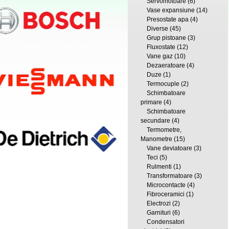
Servomotoare
(6)
Vase expansiune
(14)
Presostate apa
(4)
Diverse
(45)
Grup pistoane
(3)
Fluxostate
(12)
Vane gaz
(10)
Dezaeratoare
(4)
Duze
(1)
Termocuple
(2)
Schimbatoare
primare
(4)
Schimbatoare
secundare
(4)
Termometre,
Manometre
(15)
Vane deviatoare
(3)
Teci
(5)
Rulmenti
(1)
Transformatoare
(3)
Microcontacte
(4)
Fibroceramici
(1)
Electrozi
(2)
Garnituri
(6)
Condensatori