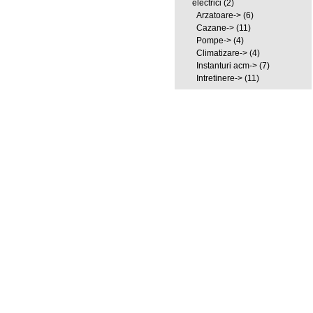
electrici
(2)
Arzatoare->
(6)
Cazane->
(11)
Pompe->
(4)
Climatizare->
(4)
Instanturi acm->
(7)
Intretinere->
(11)
Producători
Căutare rapidă
Folosește cuvinte cheie
pentru a găsi produsele.
Căutare avansată
Ce este nou
Fluxostat acm
94,24 lei
Informații