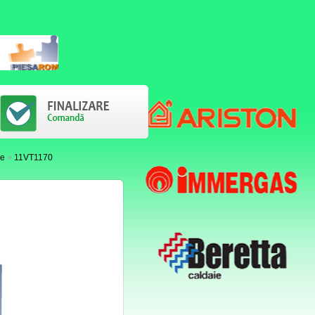
re
»
11VT1170