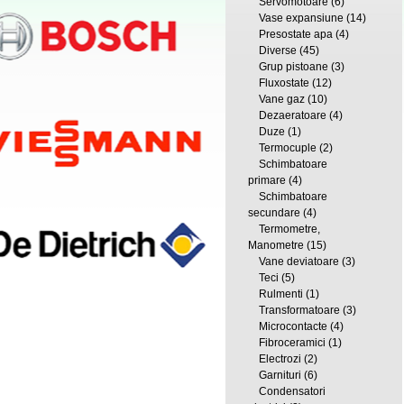
Servomotoare
(6)
Vase expansiune
(14)
Presostate apa
(4)
Diverse
(45)
Grup pistoane
(3)
Fluxostate
(12)
Vane gaz
(10)
Dezaeratoare
(4)
Duze
(1)
Termocuple
(2)
Schimbatoare
primare
(4)
Schimbatoare
secundare
(4)
Termometre,
Manometre
(15)
Vane deviatoare
(3)
Teci
(5)
Rulmenti
(1)
Transformatoare
(3)
Microcontacte
(4)
Fibroceramici
(1)
Electrozi
(2)
Garnituri
(6)
Condensatori