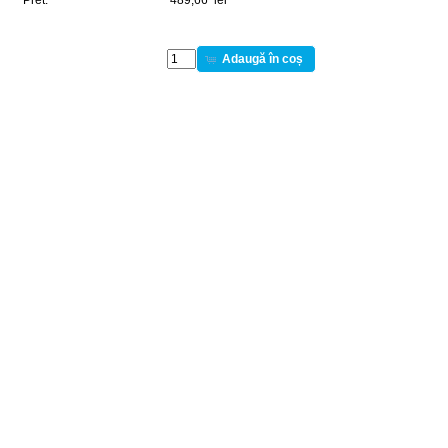
Pret:
489,66 lei
Adaugă în coș
Ventilator format zip 25fb