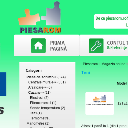
Piesarom
»
Magazin online
Categorii
Teci
Piese de schimb
->
(374)
Centrale murale->
(331)
Model
Arzatoare->
(6)
Cazane
->
(11)
Electrozi
(2)
Fibroceramici
(1)
12TE1
Sonde temperatura
(2)
Teci
(1)
Termometre,
Manometre
(1)
Afișez
1
pană la
1
(din
1
produ