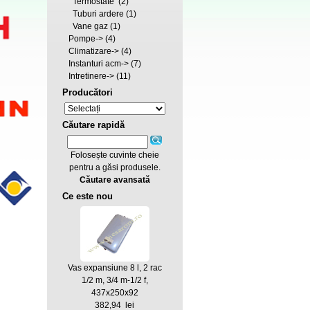
Termostate
(2)
Tuburi ardere
(1)
Vane gaz
(1)
Pompe->
(4)
Climatizare->
(4)
Instanturi acm->
(7)
Intretinere->
(11)
Producători
Căutare rapidă
Folosește cuvinte cheie
pentru a găsi produsele.
Căutare avansată
Ce este nou
Vas expansiune 8 l, 2 rac
1/2 m, 3/4 m-1/2 f,
437x250x92
382,94 lei